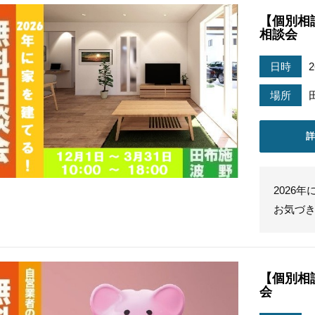
【個別相
相談会
日時
場所
2026
お気づ
【個別相
会