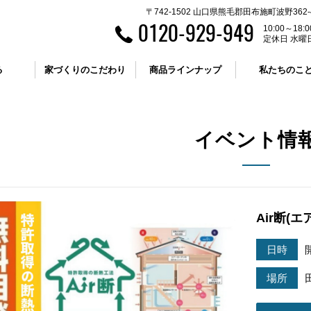
〒742-1502 山口県熊毛郡田布施町波野362-
0120-929-949
10:00～18:0
定休日 水曜
る
家づくりのこだわり
商品ラインナップ
私たちのこ
イベント情
Air断(
日時
場所