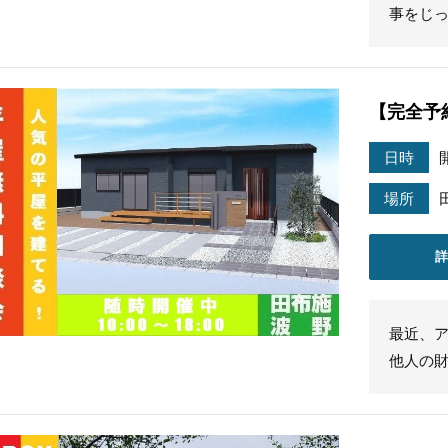
事をじ
【完全予
日時
場所
最近、
他人の