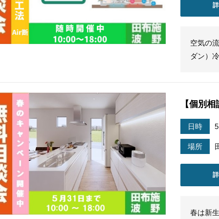
空気の流
ダン）
【個別相
日時
場所
春は新