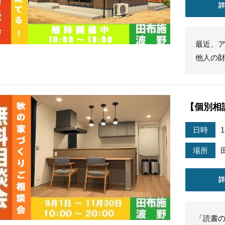
最近、
他人の
【個別相
日時
場所
「読書