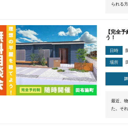
られる
【完全予
う！
日時
場所
最近、
た。そ