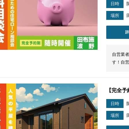
日時
場所
自営業
す！自
【完全予
日時
場所