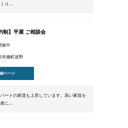
っくり…
約制】平屋 ご相談会
開催中
田布施町波野
詳細ページ
アパートの家賃も上昇しています。高い家賃を
財産に…