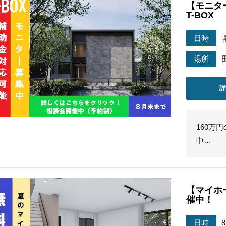
【モニタ
T-BOX
日時
場所
160万
中…
【マイホ
催中！
日時