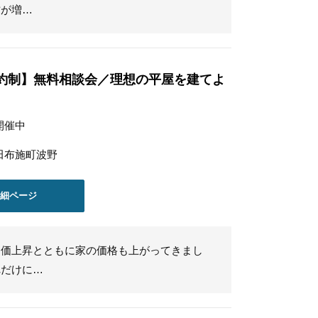
方が増…
約制】無料相談会／理想の平屋を建てよ
開催中
田布施町波野
詳細ページ
物価上昇とともに家の価格も上がってきまし
れだけに…