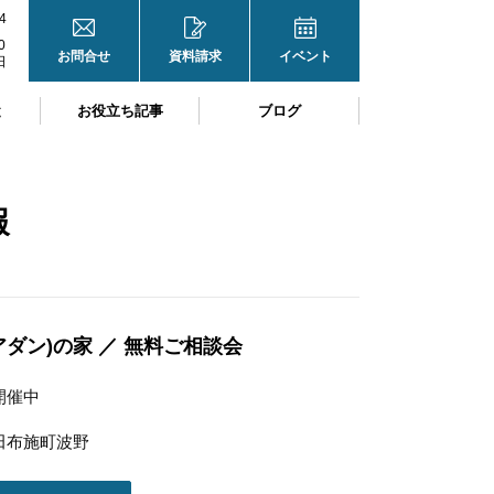
4
0
お問合せ
資料請求
イベント
日
と
お役立ち記事
ブログ
報
エアダン)の家 ／ 無料ご相談会
開催中
田布施町波野