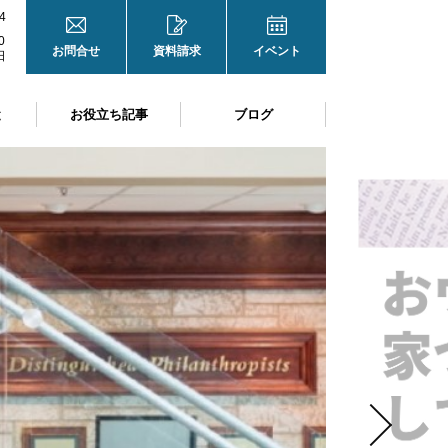
4
0
お問合せ
資料請求
イベント
日
と
お役立ち記事
ブログ