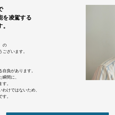
で
能を凌駕する
す。
）の
うございます。
る自負があります。
た瞬間に、
ます。
いわけではないため、
です。