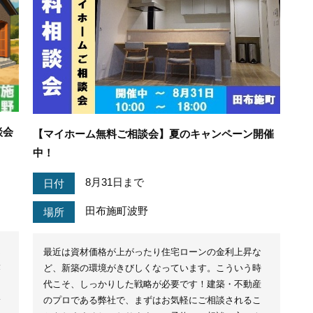
談会
【マイホーム無料ご相談会】夏のキャンペーン開催
中！
8月31日まで
日付
田布施町波野
場所
良
最近は資材価格が上がったり住宅ローンの金利上昇な
最
ど、新築の環境がきびしくなっています。こういう時
多
代こそ、しっかりした戦略が必要です！建築・不動産
い
のプロである弊社で、まずはお気軽にご相談されるこ