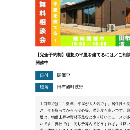
【完全予約制】理想の平屋を建てるには／ご相
開催中
開催中
日付
田布施町波野
場所
山口県ではここ数年、平屋が大人気です。居住性の
さ、年を取ってからも安心等、満足度も高いです。
近は、物価上昇や資材不足など少々暗いニュースが
いです。弊社では、同じ予算内でどうすればより良